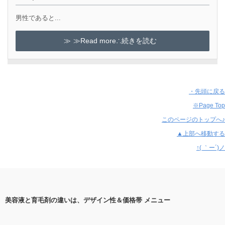
男性であると...
≫Read more∴続きを読む
・先頭に戻る
※Page Top
このページのトップへ♪
▲上部へ移動する
↑( ｀ー´)ノ
美容液と育毛剤の違いは、デザイン性＆価格帯 メニュー