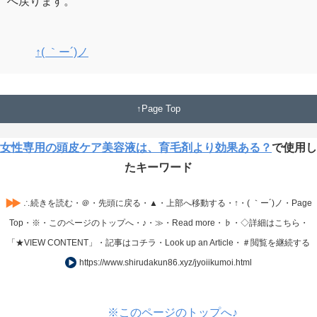
へ戻ります。
↑( ｀ー´)ノ
Page Top
女性専用の頭皮ケア美容液は、育毛剤より効果ある？
で使用し
たキーワード
∴続きを読む・＠・先頭に戻る・▲・上部へ移動する・↑・( ｀ー´)ノ・Page
Top・※・このページのトップへ・♪・≫・Read more・♭・◇詳細はこちら・
「★VIEW CONTENT」・記事はコチラ・Look up an Article・＃閲覧を継続する
https://www.shirudakun86.xyz/jyoiikumoi.html
※このページのトップへ♪