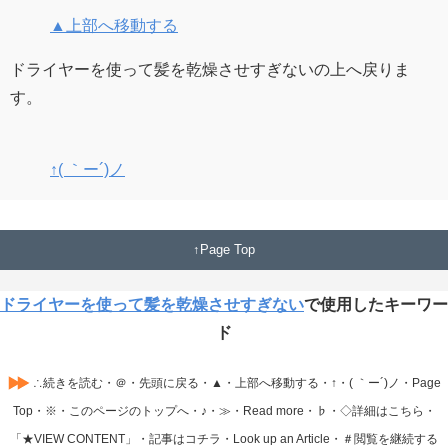
▲上部へ移動する
ドライヤーを使って髪を乾燥させすぎないの上へ戻りま
す。
↑( ｀ー´)ノ
Page Top
ドライヤーを使って髪を乾燥させすぎない
で使用したキーワー
ド
∴続きを読む・＠・先頭に戻る・▲・上部へ移動する・↑・( ｀ー´)ノ・Page
Top・※・このページのトップへ・♪・≫・Read more・♭・◇詳細はこちら・
「★VIEW CONTENT」・記事はコチラ・Look up an Article・＃閲覧を継続する